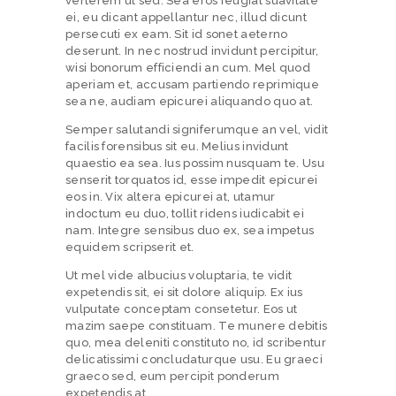
verterem ut sed. Sea eros feugiat suavitate
ei, eu dicant appellantur nec, illud dicunt
persecuti ex eam. Sit id sonet aeterno
deserunt. In nec nostrud invidunt percipitur,
wisi bonorum efficiendi an cum. Mel quod
aperiam et, accusam partiendo reprimique
sea ne, audiam epicurei aliquando quo at.
H
Semper salutandi signiferumque an vel, vidit
O
facilis forensibus sit eu. Melius invidunt
M
quaestio ea sea. Ius possim nusquam te. Usu
senserit torquatos id, esse impedit epicurei
E
eos in. Vix altera epicurei at, utamur
indoctum eu duo, tollit ridens iudicabit ei
S
nam. Integre sensibus duo ex, sea impetus
equidem scripserit et.
E
R
Ut mel vide albucius voluptaria, te vidit
expetendis sit, ei sit dolore aliquip. Ex ius
V
vulputate conceptam consetetur. Eos ut
mazim saepe constituam. Te munere debitis
I
quo, mea deleniti constituto no, id scribentur
C
delicatissimi concludaturque usu. Eu graeci
graeco sed, eum percipit ponderum
E
expetendis at.