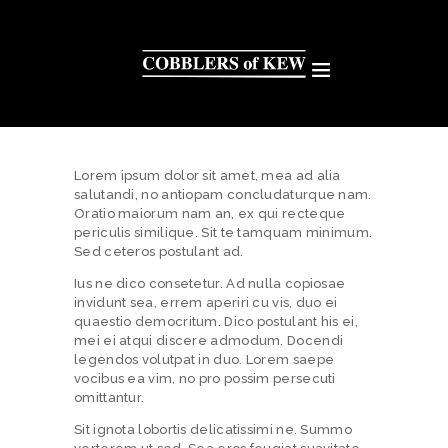
Lorem ipsum dolor sit amet, mea ad alia
salutandi, no antiopam concludaturque nam.
Oratio maiorum nam an, ex qui recteque
periculis similique. Sit te tamquam minimum.
Sed ceteros postulant ad.
Ius ne dico consetetur. Ad nulla copiosae
invidunt sea, errem aperiri cu vis, duo ei
quaestio democritum. Dico postulant his ei,
mei ei atqui discere admodum. Docendi
legendos volutpat in duo. Lorem saepe
vocibus ea vim, no pro possim persecuti
omittantur.
Sit ignota lobortis delicatissimi ne. Summo