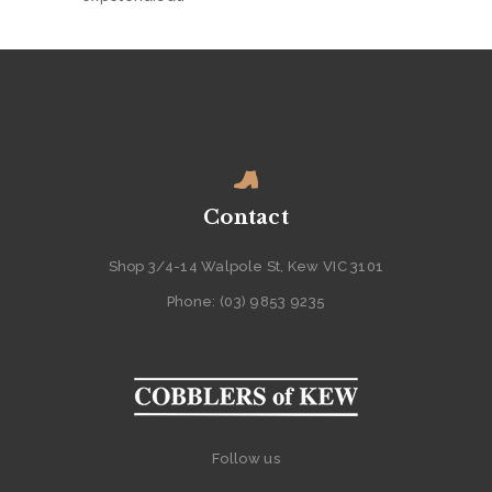
S
P
R
O
D
U
Contact
C
T
Shop 3/4-14 Walpole St, Kew VIC 3101
S
Phone: (03) 9853 9235
P
O
S
T
A
Follow us